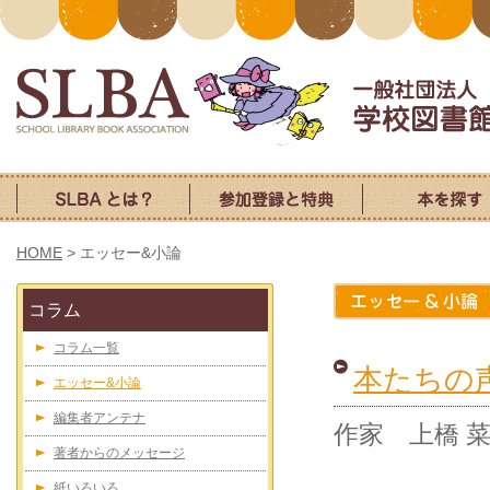
HOME
>
エッセー&小論
コラム
コラム一覧
本たちの
エッセー&小論
編集者アンテナ
作家 上橋 菜
著者からのメッセージ
紙いろいろ