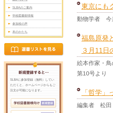
東京にも
SLBAのご案内
学校図書館情報
動物学者 今泉
参加校の声
本のかたち
福島原発
３月11
絵本作家・鳥
第10号より
SLBAに参加登録（無料）してい
ただくと、ホームページからもご
注文が可能になります。
「哲学」
編集者 松田 