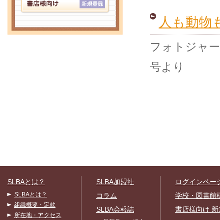
人も動物
フォトジャー
号より
SLBAとは？
SLBA加盟社
ログインペー
SLBAとは？
コラム
学校・図書館
組織概要・定款
SLBA会報誌
書店様向け 新
所在地・アクセス