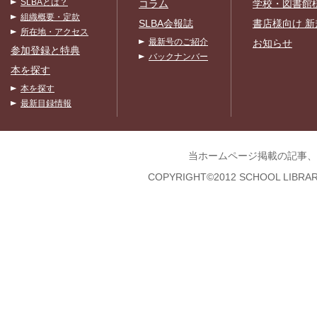
SLBAとは？
コラム
学校・図書館
組織概要・定款
SLBA会報誌
書店様向け 新
所在地・アクセス
最新号のご紹介
お知らせ
参加登録と特典
バックナンバー
本を探す
本を探す
最新目録情報
当ホームページ掲載の記事、
COPYRIGHT©2012 SCHOOL LIBRAR