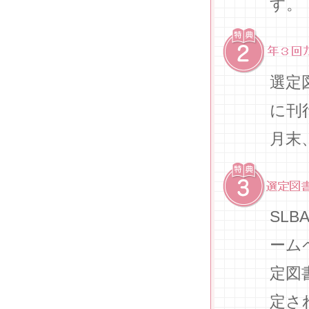
す。
選定
に刊
月末
SL
ーム
定図
定さ