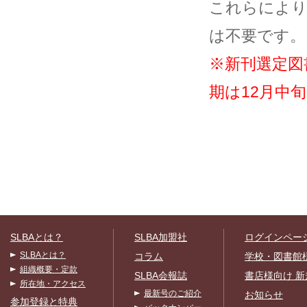
これらにより
は不要です。
※新刊選定図
期は12月中
SLBAとは？
SLBA加盟社
ログインペー
SLBAとは？
コラム
学校・図書館
組織概要・定款
SLBA会報誌
書店様向け 新
所在地・アクセス
最新号のご紹介
お知らせ
参加登録と特典