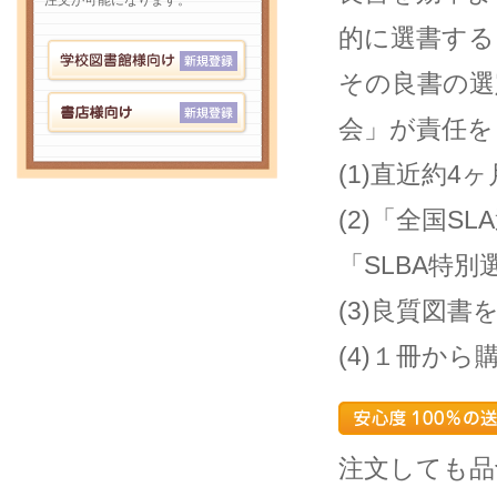
注文が可能になります。
的に選書する
その良書の選定
会」が責任を
(1)直近約
(2)「全国S
「SLBA特
(3)良質図
(4)１冊か
注文しても品