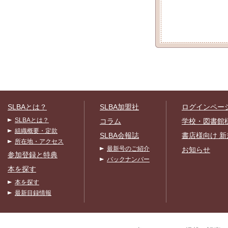
SLBAとは？
SLBA加盟社
ログインペー
SLBAとは？
コラム
学校・図書館
組織概要・定款
SLBA会報誌
書店様向け 新
所在地・アクセス
最新号のご紹介
お知らせ
参加登録と特典
バックナンバー
本を探す
本を探す
最新目録情報