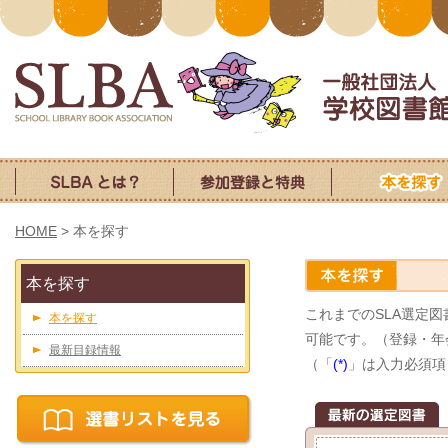
HOME
>
本を探す
本を探す
これまでのSLA選定
本を探す
可能です。（登録・年
最新目録情報
（「
(*)
」は入力必須項