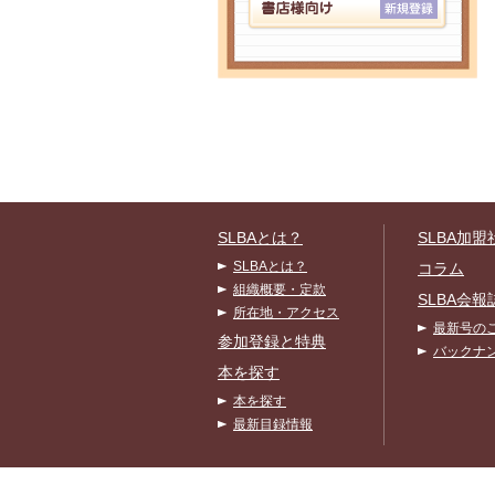
SLBAとは？
SLBA加盟
SLBAとは？
コラム
組織概要・定款
SLBA会報
所在地・アクセス
最新号の
参加登録と特典
バックナ
本を探す
本を探す
最新目録情報