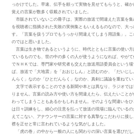
っかけでした。早速、伝手を頼って実物を見せてもらうと、確か
覚えの言葉が数多く収載されていました。
市販されていないこの冊子は、実際の放送で間違えた言葉を集
を視聴者に指摘された失敗の実例集ともいえるものなので、大っ
す。「言葉を扱うプロでもうっかり間違えてしまう用語集」。こ
のではと思いました。
言葉は生き物であるというように、時代とともに言葉の使い方
ているものでも、世の中の多くの人が使うようになれば、やがて
でＮＨＫでは、専門家や研究者も交えた放送用語委員会という場
ば、放送で「大地震」を「おおじしん」と読むのか、「だいじし
んらく」なのか「ひとだんらく」なのか、真剣に議論を重ねてい
文字で表示することのできる新聞や本とは異なり、ラジオでは
りません。言葉の読み方や使い方を間違えたら、伝えたいことが
わってしまうこともあるかもしれません。そのような間違いをひ
は日々訓練をし、細心の注意を払って放送の現場に臨んでいるの
えてこない、アナウンサーの言葉に対する真摯なこだわりに接し
襟を正せと常に言われているような気がしました。
「虎の巻」の中から一般の人にも関わりの深い言葉を選びだし