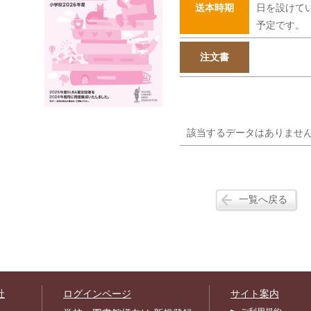
送本時期
日を設けて
予定です。
注文書
該当するデータはありませ
一覧へ戻る
社
ログインページ
サイト案内