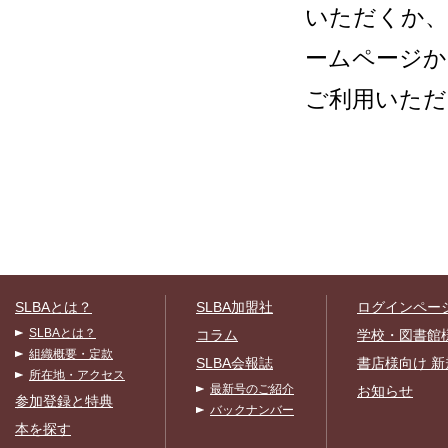
いただくか、
ームページか
ご利用いただ
SLBAとは？
SLBA加盟社
ログインペー
SLBAとは？
コラム
学校・図書館
組織概要・定款
SLBA会報誌
書店様向け 新
所在地・アクセス
最新号のご紹介
お知らせ
参加登録と特典
バックナンバー
本を探す