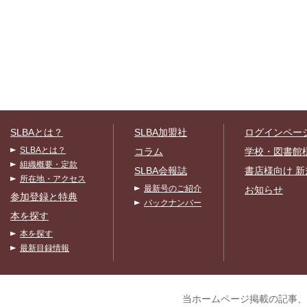
SLBAとは？
SLBA加盟社
ログインペー
SLBAとは？
コラム
学校・図書館
組織概要・定款
SLBA会報誌
書店様向け 新
所在地・アクセス
最新号のご紹介
お知らせ
参加登録と特典
バックナンバー
本を探す
本を探す
最新目録情報
当ホームページ掲載の記事、