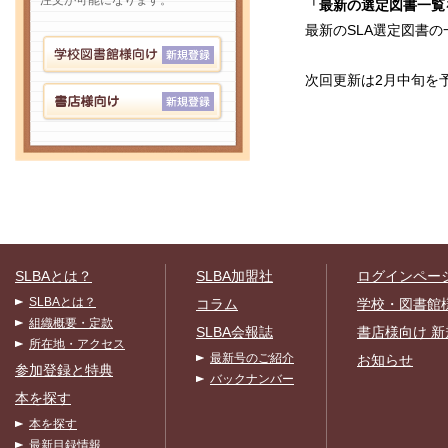
注文が可能になります。
「最新の選定図書一覧
最新のSLA選定図書
次回更新は2月中旬を
SLBAとは？
SLBA加盟社
ログインペー
SLBAとは？
コラム
学校・図書館
組織概要・定款
SLBA会報誌
書店様向け 新
所在地・アクセス
最新号のご紹介
お知らせ
参加登録と特典
バックナンバー
本を探す
本を探す
最新目録情報