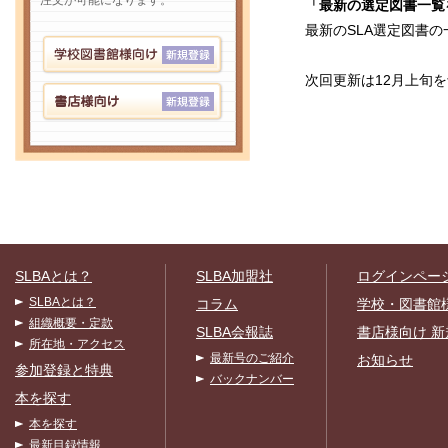
注文が可能になります。
「最新の選定図書一覧
最新のSLA選定図書
次回更新は12月上旬
SLBAとは？
SLBA加盟社
ログインペー
SLBAとは？
コラム
学校・図書館
組織概要・定款
SLBA会報誌
書店様向け 新
所在地・アクセス
最新号のご紹介
お知らせ
参加登録と特典
バックナンバー
本を探す
本を探す
最新目録情報