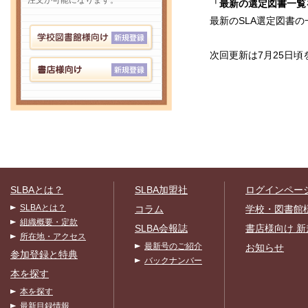
注文が可能になります。
「最新の選定図書一覧
最新のSLA選定図書
次回更新は7月25日
SLBAとは？
SLBA加盟社
ログインペー
SLBAとは？
コラム
学校・図書館
組織概要・定款
SLBA会報誌
書店様向け 新
所在地・アクセス
最新号のご紹介
お知らせ
参加登録と特典
バックナンバー
本を探す
本を探す
最新目録情報