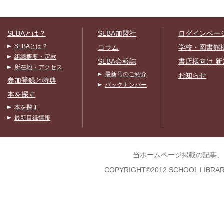
SLBAとは？
SLBA加盟社
ログインペー
SLBAとは？
コラム
学校・図書館
組織概要・定款
SLBA会報誌
書店様向け 新
所在地・アクセス
最新号のご紹介
お知らせ
参加登録と特典
バックナンバー
本を探す
本を探す
最新目録情報
当ホームページ掲載の記事、
COPYRIGHT©2012 SCHOOL LIBRAR