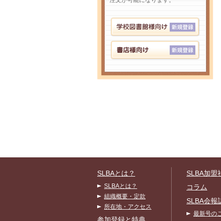
注文が可能になります。
SLBAとは？
SLBA加盟
SLBAとは？
コラム
組織概要・定款
SLBA会報
所在地・アクセス
最新号の
参加登録と特典